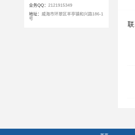
业务QQ：
2121915349
地址：
威海市环翠区羊亭镇和兴路186-1
号
联