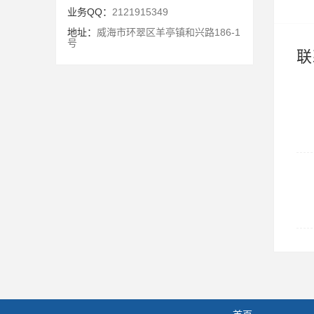
业务QQ：
2121915349
地址：
威海市环翠区羊亭镇和兴路186-1
号
联